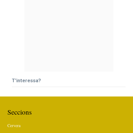
T’interessa?
Seccions
Cervera