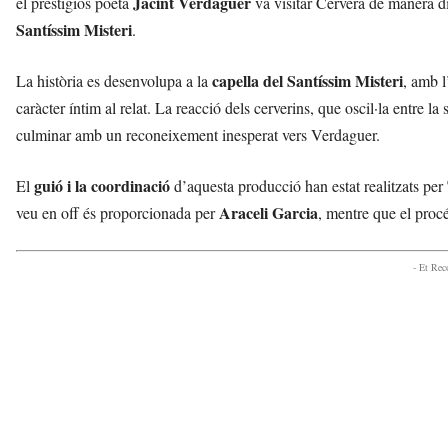
Jacint Verdaguer
el prestigiós poeta
va visitar Cervera de manera di
r
Santíssim Misteri
.
a
a
v
capella del Santíssim Misteri
La història es desenvolupa a la
, amb l
u
caràcter íntim al relat. La reacció dels cerverins, que oscil·la entre l
i
culminar amb un reconeixement inesperat vers Verdaguer.
guió i la coordinació
El
d’aquesta producció han estat realitzats per
Araceli Garcia
veu en off és proporcionada per
, mentre que el proc
- Et Re