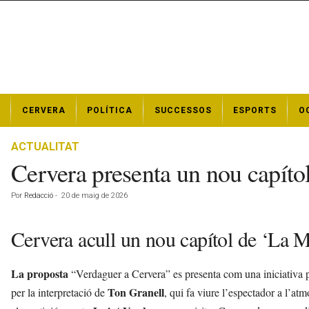
N
CERVERA
POLÍTICA
SUCCESSOS
ESPORTS
O
o
t
í
ACTUALITAT
c
Cervera presenta un nou capítol
i
e
Por
Redacció
-
20 de maig de 2026
s
d
e
Cervera acull un nou capítol de ‘La M
C
e
La proposta
“Verdaguer a Cervera” es presenta com una iniciativa pe
r
v
Ton Granell
per la interpretació de
, qui fa viure l’espectador a l’at
e