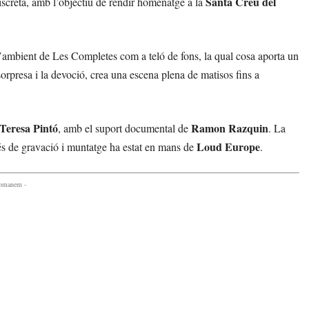
Santa Creu del
screta, amb l’objectiu de rendir homenatge a la
’ambient de Les Completes com a teló de fons, la qual cosa aporta un
a sorpresa i la devoció, crea una escena plena de matisos fins a
Teresa Pintó
Ramon Razquin
, amb el suport documental de
. La
Loud Europe
és de gravació i muntatge ha estat en mans de
.
comanem -