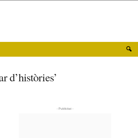
r d’històries’
- Publicitat -