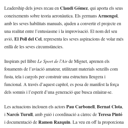
Claudi Gómez
Leadership dels joves recau en
, qui aporta els seus
Armengol
coneixements sobre teoria aeronàutica. Els germans
,
amb les seves habilitats manuals, ajuden a convertir el projecte en
una realitat entre l’entusiasme i la improvisació. El nom del seu
El Poll del Cel
avió,
, representa les seves aspiracions de volar més
enllà de les seves circumstàncies.
Inspirats pel llibre
Le Sport de l’Air
de Mignet, aprenen els
fonaments de l’aviació amateur, utilitzant materials senzills com
fusta, tela i cargols per construir una estructura lleugera i
funcional. A través d’aquest capítol, es posa de manifest la força
dels somnis i l’esperit d’una generació que busca enlairar-se.
Pau Carbonell
Bernat Clota
Les actuacions inclouen els actors
,
,
Narcís Turull
Teresa Pintó
i
, amb guió i coordinació a càrrec de
Ramon Razquin
i documentació de
. La veu en off la proporciona