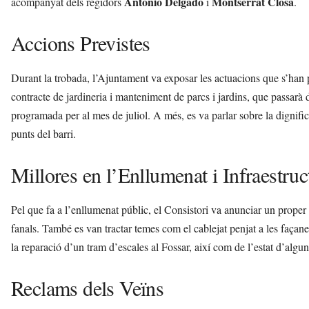
Antonio Delgado
Montserrat Closa
acompanyat dels regidors
i
.
r
a
Accions Previstes
a
v
u
Durant la trobada, l’Ajuntament va exposar les actuacions que s’han p
i
contracte de jardineria i manteniment de parcs i jardins, que passarà
programada per al mes de juliol. A més, es va parlar sobre la dignific
punts del barri.
Millores en l’Enllumenat i Infraestruc
Pel que fa a l’enllumenat públic, el Consistori va anunciar un proper 
fanals. També es van tractar temes com el cablejat penjat a les faça
la reparació d’un tram d’escales al Fossar, així com de l’estat d’algun
Reclams dels Veïns