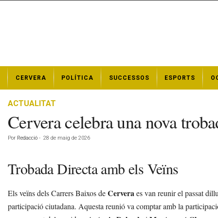
N
CERVERA
POLÍTICA
SUCCESSOS
ESPORTS
O
o
t
í
ACTUALITAT
c
Cervera celebra una nova trobad
i
e
Por
Redacció
-
28 de maig de 2026
s
d
e
Trobada Directa amb els Veïns
C
e
Cervera
Els veïns dels Carrers Baixos de
es van reunir el passat dil
r
v
participació ciutadana. Aquesta reunió va comptar amb la participació 
e