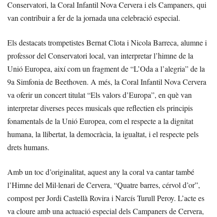
Conservatori, la Coral Infantil Nova Cervera i els Campaners, qui
van contribuir a fer de la jornada una celebració especial.
Els destacats trompetistes Bernat Clota i Nicola Barreca, alumne i
professor del Conservatori local, van interpretar l’himne de la
Unió Europea, així com un fragment de “L’Oda a l’alegria” de la
9a Simfonia de Beethoven. A més, la Coral Infantil Nova Cervera
va oferir un concert titulat “Els valors d’Europa”, en què van
interpretar diverses peces musicals que reflectien els principis
fonamentals de la Unió Europea, com el respecte a la dignitat
humana, la llibertat, la democràcia, la igualtat, i el respecte pels
drets humans.
Amb un toc d’originalitat, aquest any la coral va cantar també
l’Himne del Mil·lenari de Cervera, “Quatre barres, cérvol d’or”,
compost per Jordi Castellà Rovira i Narcís Turull Peroy. L’acte es
va cloure amb una actuació especial dels Campaners de Cervera,