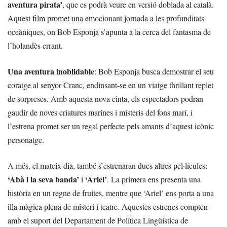
aventura pirata’
, que es podrà veure en versió doblada al català.
Aquest film promet una emocionant jornada a les profunditats
oceàniques, on Bob Esponja s’apunta a la cerca del fantasma de
l’holandès errant.
Una aventura inoblidable
: Bob Esponja busca demostrar el seu
coratge al senyor Cranc, endinsant-se en un viatge thrillant replet
de sorpreses. Amb aquesta nova cinta, els espectadors podran
gaudir de noves criatures marines i misteris del fons marí, i
l’estrena promet ser un regal perfecte pels amants d’aquest icònic
personatge.
A més, el mateix dia, també s’estrenaran dues altres pel·lícules:
‘Abà i la seva banda’
‘Ariel’
i
. La primera ens presenta una
història en un regne de fruites, mentre que ‘Ariel’ ens porta a una
illa màgica plena de misteri i teatre. Aquestes estrenes compten
amb el suport del Departament de Política Lingüística de