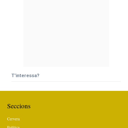
T’interessa?
Seccions
Cervera
Política