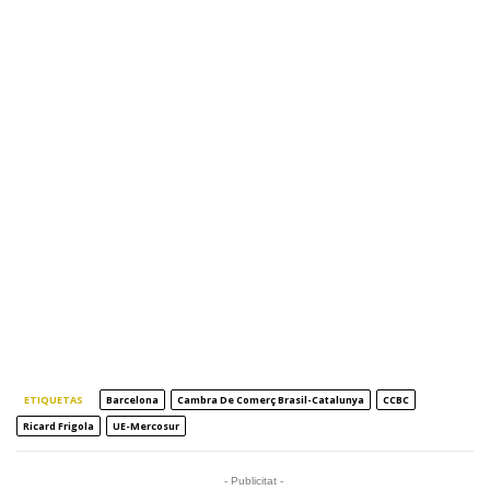
ETIQUETAS
Barcelona
Cambra De Comerç Brasil-Catalunya
CCBC
Ricard Frigola
UE-Mercosur
- Publicitat -