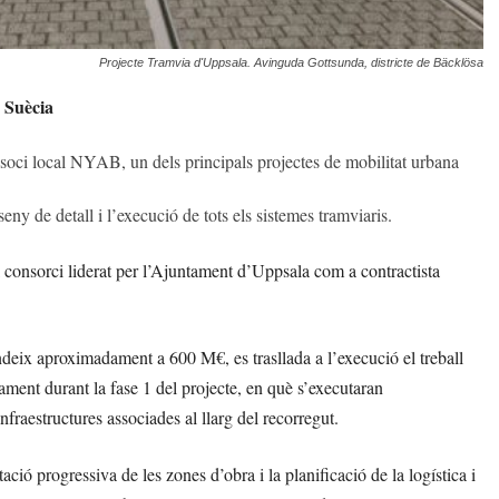
Projecte Tramvia d'Uppsala. Avinguda Gottsunda, districte de Bäcklösa
a Suècia
oci local NYAB, un dels principals projectes de mobilitat urbana
ny de detall i l’execució de tots els sistemes tramviaris.
onsorci liderat per l’Ajuntament d’Uppsala com a contractista
ndeix aproximadament a 600 M€, es trasllada a l’execució el treball
ament durant la fase 1 del projecte, en què s’executaran
fraestructures associades al llarg del recorregut.
tació progressiva de les zones d’obra i la planificació de la logística i