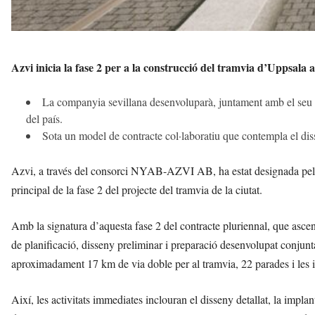
Azvi inicia la fase 2 per a la construcció del tramvia d’Uppsala 
La companyia sevillana desenvoluparà, juntament amb el seu s
del país.
Sota un model de contracte col·laboratiu que contempla el disse
Azvi, a través del consorci NYAB-AZVI AB, ha estat designada pel c
principal de la fase 2 del projecte del tramvia de la ciutat.
Amb la signatura d’aquesta fase 2 del contracte pluriennal, que asce
de planificació, disseny preliminar i preparació desenvolupat conjunt
aproximadament 17 km de via doble per al tramvia, 22 parades i les in
Així, les activitats immediates inclouran el disseny detallat, la implan