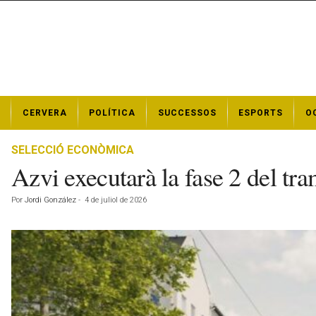
N
CERVERA
POLÍTICA
SUCCESSOS
ESPORTS
O
o
t
í
SELECCIÓ ECONÒMICA
c
Azvi executarà la fase 2 del 
i
e
Por
Jordi González
-
4 de juliol de 2026
s
d
e
C
e
r
v
e