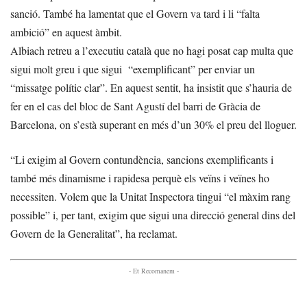
sanció. També ha lamentat que el Govern va tard i li “falta
ambició” en aquest àmbit.
Albiach retreu a l’executiu català que no hagi posat cap multa que
sigui molt greu i que sigui “exemplificant” per enviar un
“missatge polític clar”. En aquest sentit, ha insistit que s’hauria de
fer en el cas del bloc de Sant Agustí del barri de Gràcia de
Barcelona, on s’està superant en més d’un 30% el preu del lloguer.
“Li exigim al Govern contundència, sancions exemplificants i
també més dinamisme i rapidesa perquè els veïns i veïnes ho
necessiten. Volem que la Unitat Inspectora tingui “el màxim rang
possible” i, per tant, exigim que sigui una direcció general dins del
Govern de la Generalitat”, ha reclamat.
- Et Recomanem -