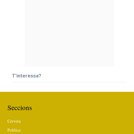
T’interessa?
Seccions
Cervera
Política