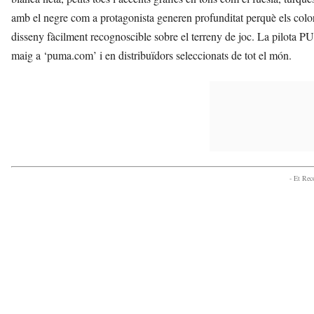
amb el negre com a protagonista generen profunditat perquè els color
disseny fàcilment recognoscible sobre el terreny de joc. La pilot
maig a ‘puma.com’ i en distribuïdors seleccionats de tot el món.
- Et Re