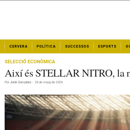
N
CERVERA
POLÍTICA
SUCCESSOS
ESPORTS
O
o
t
í
SELECCIÓ ECONÒMICA
c
Així és STELLAR NITRO, la no
i
e
Por
Jordi González
-
26 de maig de 2026
s
d
e
C
e
r
v
e