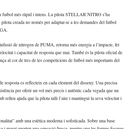
n futbol més ràpid i intens. La pilota STELLAR NITRO s’ha
 pilota creada no només per adaptar-se a les demandes del futbol
LIGA.
fusió de nitrogen de PUMA, retorna més energia a l’impacte, fet
locitat i capacitat de resposta que mai. També és la pilota oficial de
ança al cor de tres de les competicions de futbol més importants del
de resposta es reflecteix en cada element del disseny. Una precisa
sistència per oferir un vol més precís i autèntic cada vegada que un
relleu ajuda que la pilota talli l’aire i mantingui la seva velocitat i
litat” amb una estètica moderna i sofisticada. Sobre una base
uesa i morat aporten una sensació fresca, mentre que les formes fosques