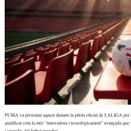
r
a
a
v
u
i
PUMA va presentar aquest dimarts la pilota oficial de LALIGA p
qualificat com la més “innovadora i tecnològicament” avançada que l
i seguides del futbol mundial.