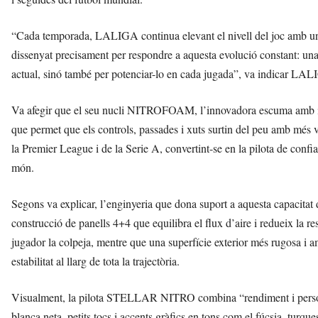
“Cada temporada, LALIGA continua elevant el nivell del joc amb u
dissenyat precisament per respondre a aquesta evolució constant: una
actual, sinó també per potenciar-lo en cada jugada”, va indicar LA
Va afegir que el seu nucli NITROFOAM, l’innovadora escuma amb in
que permet que els controls, passades i xuts surtin del peu amb més ve
la Premier League i de la Serie A, convertint-se en la pilota de confi
món.
Segons va explicar, l’enginyeria que dona suport a aquesta capacitat 
construcció de panells 4+4 que equilibra el flux d’aire i redueix la re
jugador la colpeja, mentre que una superfície exterior més rugosa i amb 
estabilitat al llarg de tota la trajectòria.
Visualment, la pilota STELLAR NITRO combina “rendiment i persona
blanca neta, petits tocs i accents gràfics en tons com el fúcsia, turq