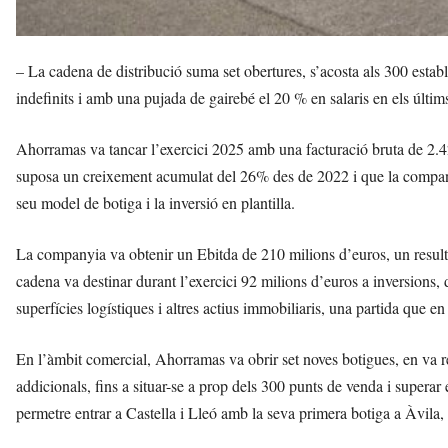
– La cadena de distribució suma set obertures, s’acosta als 300 esta
indefinits i amb una pujada de gairebé el 20 % en salaris en els últim
Ahorramas va tancar l’exercici 2025 amb una facturació bruta de 2.4
suposa un creixement acumulat del 26% des de 2022 i que la companyi
seu model de botiga i la inversió en plantilla.
La companyia va obtenir un Ebitda de 210 milions d’euros, un resulta
cadena va destinar durant l’exercici 92 milions d’euros a inversions, 
superfícies logístiques i altres actius immobiliaris, una partida que e
En l’àmbit comercial, Ahorramas va obrir set noves botigues, en va re
addicionals, fins a situar-se a prop dels 300 punts de venda i superar
permetre entrar a Castella i Lleó amb la seva primera botiga a Àvila,