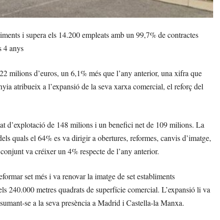
bliments i supera els 14.200 empleats amb un 99,7% de contractes
s 4 anys
22 milions d’euros, un 6,1% més que l’any anterior, una xifra que
a atribueix a l’expansió de la seva xarxa comercial, el reforç del
t d’explotació de 148 milions i un benefici net de 109 milions. La
dels quals el 64% es va dirigir a obertures, reformes, canvis d’imatge,
n conjunt va créixer un 4% respecte de l’any anterior.
formar set més i va renovar la imatge de set establiments
 els 240.000 metres quadrats de superfície comercial. L’expansió li va
 sumant-se a la seva presència a Madrid i Castella-la Manxa.