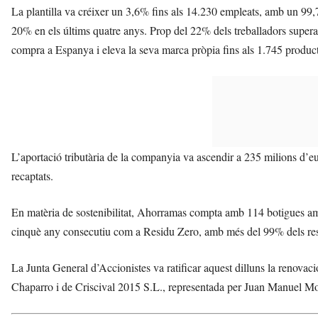
La plantilla va créixer un 3,6% fins als 14.230 empleats, amb un 99,7
20% en els últims quatre anys. Prop del 22% dels treballadors supe
compra a Espanya i eleva la seva marca pròpia fins als 1.745 product
L’aportació tributària de la companyia va ascendir a 235 milions d’eu
recaptats.
En matèria de sostenibilitat, Ahorramas compta amb 114 botigues amb p
cinquè any consecutiu com a Residu Zero, amb més del 99% dels resi
La Junta General d’Accionistes va ratificar aquest dilluns la renovac
Chaparro i de Criscival 2015 S.L., representada per Juan Manuel Mora