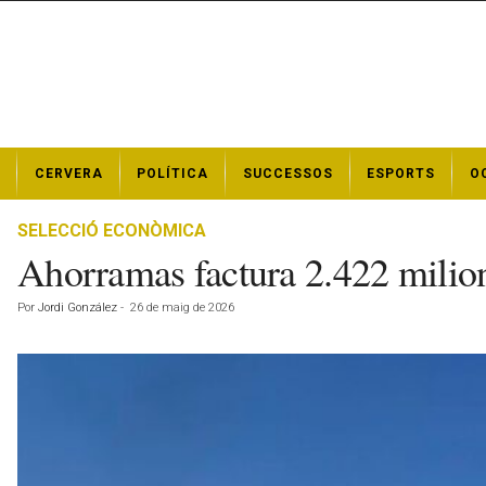
N
CERVERA
POLÍTICA
SUCCESSOS
ESPORTS
O
o
t
í
SELECCIÓ ECONÒMICA
c
Ahorramas factura 2.422 milion
i
e
Por
Jordi González
-
26 de maig de 2026
s
d
e
C
e
r
v
e