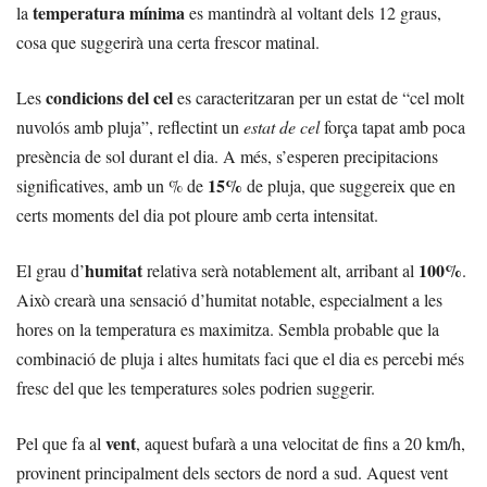
temperatura mínima
la
es mantindrà al voltant dels 12 graus,
cosa que suggerirà una certa frescor matinal.
condicions del cel
Les
es caracteritzaran per un estat de “cel molt
nuvolós amb pluja”, reflectint un
estat de cel
força tapat amb poca
presència de sol durant el dia. A més, s’esperen precipitacions
15%
significatives, amb un % de
de pluja, que suggereix que en
certs moments del dia pot ploure amb certa intensitat.
humitat
100%
El grau d’
relativa serà notablement alt, arribant al
.
Això crearà una sensació d’humitat notable, especialment a les
hores on la temperatura es maximitza. Sembla probable que la
combinació de pluja i altes humitats faci que el dia es percebi més
fresc del que les temperatures soles podrien suggerir.
vent
Pel que fa al
, aquest bufarà a una velocitat de fins a 20 km/h,
provinent principalment dels sectors de nord a sud. Aquest vent