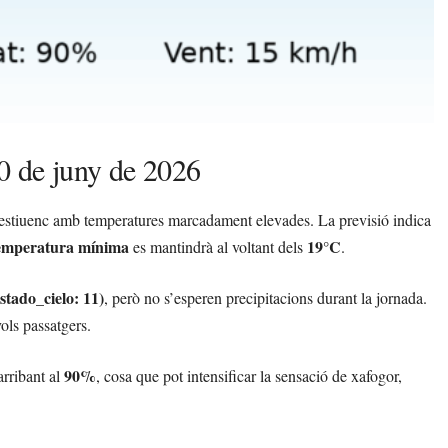
30 de juny de 2026
 estiuenc amb temperatures marcadament elevades. La previsió indica
emperatura mínima
19°C
es mantindrà al voltant dels
.
estado_cielo: 11)
, però no s’esperen precipitacions durant la jornada.
ols passatgers.
90%
arribant al
, cosa que pot intensificar la sensació de xafogor,