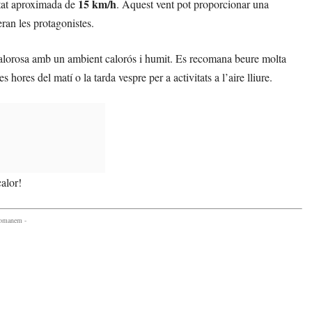
15 km/h
itat aproximada de
. Aquest vent pot proporcionar una
eran les protagonistes.
calorosa amb un ambient calorós i humit. Es recomana beure molta
 hores del matí o la tarda vespre per a activitats a l’aire lliure.
alor!
comanem -