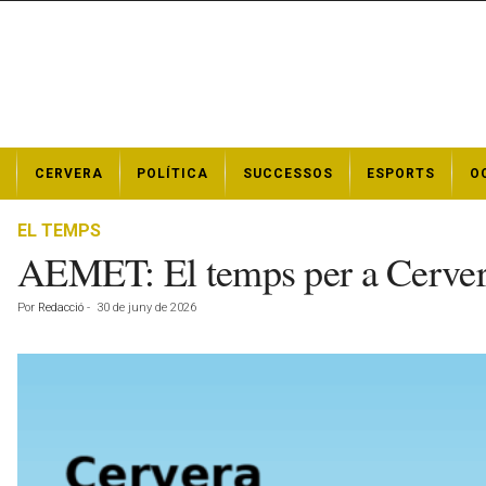
N
CERVERA
POLÍTICA
SUCCESSOS
ESPORTS
O
o
t
í
EL TEMPS
c
AEMET: El temps per a Cerver
i
e
Por
Redacció
-
30 de juny de 2026
s
d
e
C
e
r
v
e