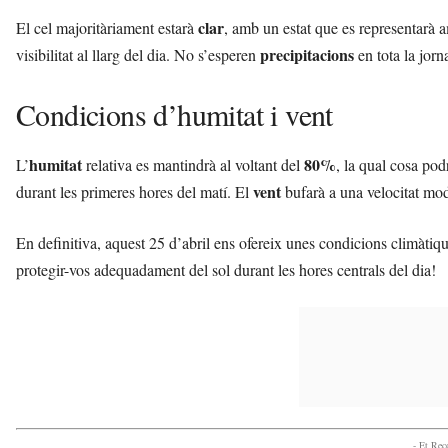
clar
El cel majoritàriament estarà
, amb un estat que es representarà 
precipitacions
visibilitat al llarg del dia. No s’esperen
en tota la jorn
Condicions d’humitat i vent
humitat
80%
L’
relativa es mantindrà al voltant del
, la qual cosa po
vent
durant les primeres hores del matí. El
bufarà a una velocitat mo
En definitiva, aquest 25 d’abril ens ofereix unes condicions climàtique
protegir-vos adequadament del sol durant les hores centrals del dia!
- Et Re