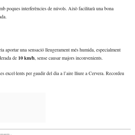
amb poques interferències de núvols. Això facilitarà una bona
ada.
dria aportar una sensació lleugerament més humida, especialment
10 km/h
derada de
, sense causar majors inconvenients.
s excel·lents per gaudir del dia a l’aire lliure a Cervera. Recordeu
comanem -