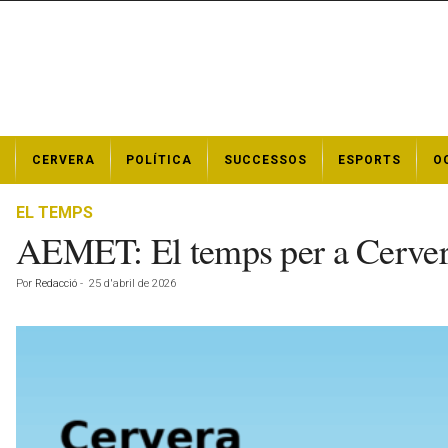
N
CERVERA
POLÍTICA
SUCCESSOS
ESPORTS
O
o
t
í
EL TEMPS
c
AEMET: El temps per a Cervera
i
e
Por
Redacció
-
25 d'abril de 2026
s
d
e
C
e
r
v
e