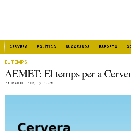
N
CERVERA
POLÍTICA
SUCCESSOS
ESPORTS
O
o
t
í
EL TEMPS
c
AEMET: El temps per a Cerver
i
e
Por
Redacció
-
14 de juny de 2026
s
d
e
C
e
r
v
e