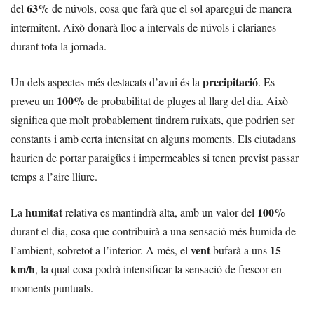
63%
del
de núvols, cosa que farà que el sol aparegui de manera
intermitent. Això donarà lloc a intervals de núvols i clarianes
durant tota la jornada.
precipitació
Un dels aspectes més destacats d’avui és la
. Es
100%
preveu un
de probabilitat de pluges al llarg del dia. Això
significa que molt probablement tindrem ruixats, que podrien ser
constants i amb certa intensitat en alguns moments. Els ciutadans
haurien de portar paraigües i impermeables si tenen previst passar
temps a l’aire lliure.
humitat
100%
La
relativa es mantindrà alta, amb un valor del
durant el dia, cosa que contribuirà a una sensació més humida de
vent
15
l’ambient, sobretot a l’interior. A més, el
bufarà a uns
km/h
, la qual cosa podrà intensificar la sensació de frescor en
moments puntuals.